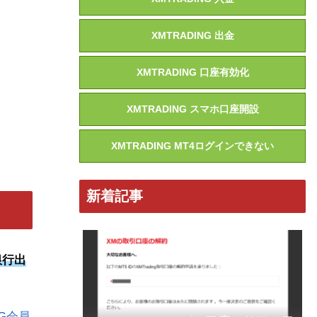
XMTRADING 出金
XMTRADING 口座有効化
XMTRADING スマホ口座開設
XMTRADING MT4ログインできない
新着記事
銀行出
NG会員