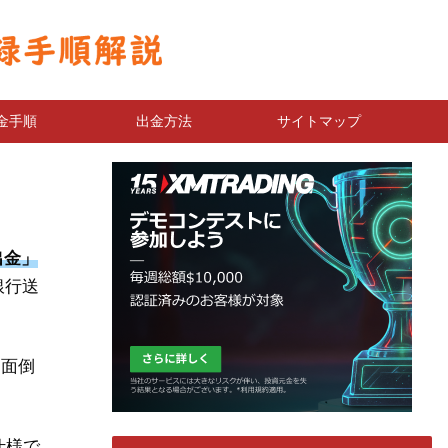
金手順
出金方法
サイトマップ
出金」
銀行送
、面倒
仕様で