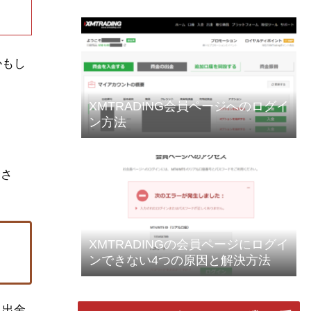
かもし
XMTRADING会員ページへのログイ
ン方法
金さ
XMTRADINGの会員ページにログイ
ンできない4つの原因と解決方法
へ出金