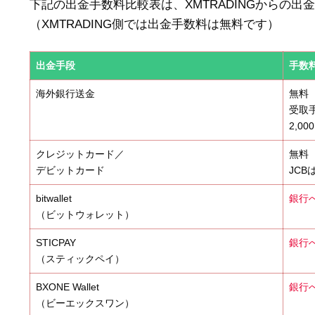
下記の出金手数料比較表は、XMTRADINGからの
（XMTRADING側では出金手数料は無料です）
出金手段
手数
海外銀行送金
無料
受取
2,00
クレジットカード／
無料
デビットカード
JC
bitwallet
銀行へ
（ビットウォレット）
STICPAY
銀行へ
（スティックペイ）
BXONE Wallet
銀行へ
（ビーエックスワン）