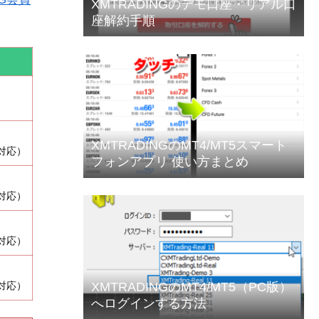
XMTRADINGのデモ口座・リアル口
座解約手順
XMTRADINGのMT4/MT5スマート
対応）
フォンアプリ 使い方まとめ
対応）
対応）
XMTRADINGのMT4/MT5（PC版）
対応）
へログインする方法